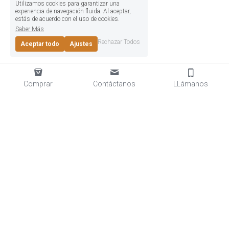
Utilizamos cookies para garantizar una
experiencia de navegación fluida. Al aceptar,
estás de acuerdo con el uso de cookies.
Saber Más
Rechazar Todos
Aceptar todo
Ajustes
Comprar
Contáctanos
LLámanos
Rochester Tavern © 2025
Términos y Condiciones
Políticas de Privacidad