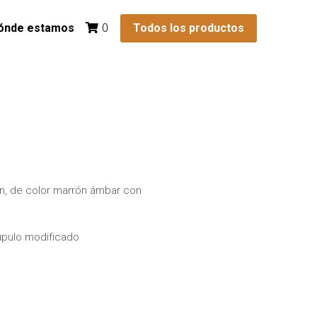
ónde estamos
Todos los productos
0
n, de color marrón ámbar con
lúpulo modificado