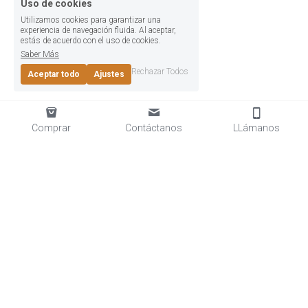
Uso de cookies
Utilizamos cookies para garantizar una
experiencia de navegación fluida. Al aceptar,
estás de acuerdo con el uso de cookies.
Saber Más
Rechazar Todos
Aceptar todo
Ajustes
Comprar
Contáctanos
LLámanos
Rochester Tavern © 2025
Términos y Condiciones
Políticas de Privacidad