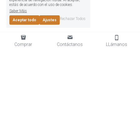
experiencia de navegación fluida. Al aceptar,
estás de acuerdo con el uso de cookies.
Saber Más
Rechazar Todos
Aceptar todo
Ajustes
Comprar
Contáctanos
LLámanos
Rochester Tavern © 2025
Términos y Condiciones
Políticas de Privacidad