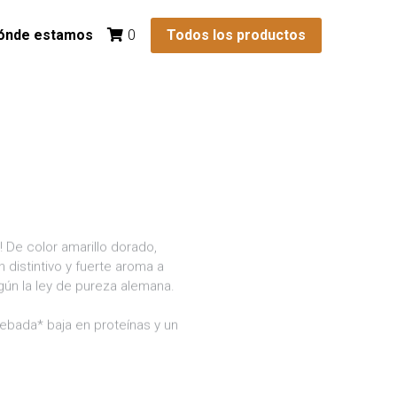
ónde estamos
Todos los productos
0
 De color amarillo dorado,
 distintivo y fuerte aroma a
egún la ley de pureza alemana.
cebada* baja en proteínas y un