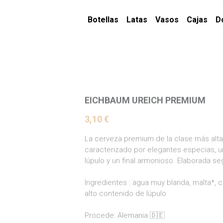
Botellas
Latas
Vasos
Cajas
D
EICHBAUM UREICH PREMIUM
3,10 €
La cerveza premium de la clase más alta!
caracterizado por elegantes especias, un
lúpulo y un final armonioso. Elaborada s
Ingredientes : agua muy blanda, malta*, 
alto contenido de lúpulo
Procede: Alemania 🇩🇪