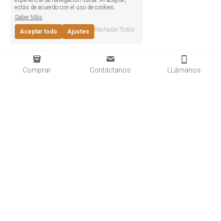
experiencia de navegación fluida. Al aceptar,
estás de acuerdo con el uso de cookies.
Saber Más
Rechazar Todos
Aceptar todo
Ajustes
Comprar
Contáctanos
LLámanos
Rochester Tavern © 2025
Términos y Condiciones
Políticas de Privacidad